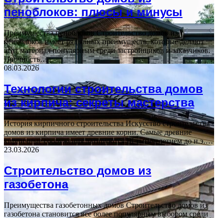
пеноблоков: плюсы и минусы
Преимущества пеноблоков Строительство домов из
пеноблоков имеет ряд явных преимуществ, которые делают
этот материал популярным среди застройщиков и заказчиков.
Прочность…
08.03.2026
Технологии строительства домов
из кирпича: секреты мастерства
История кирпичного строительства Искусство строительства
домов из кирпича имеет древние корни. Самые древние
кирпичные сооружения датируются III тысячелетием до н.э.…
23.03.2026
Строительство домов из
газобетона
Преимущества газобетонных домов Строительство домов из
газобетона становится все более популярным выбором среди