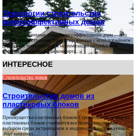
25.02.2026
Технологии строительства
энергоэффективных домов
Энергоэффективные дома Энергоэффективные дома — это
современные строения, спроектированные с использованием
передовых технологий для минимизации потребления
энергии и максимизации комфорта…
ИНТЕРЕСНОЕ
Строительство домов
13.11.2025
Строительство домов из
пластиковых блоков
Преимущества пластиковых блоков Строительство домов из
пластиковых блоков становится все более популярным
выбором среди застройщиков и индивидуальных заказчиков.
Этот материал…