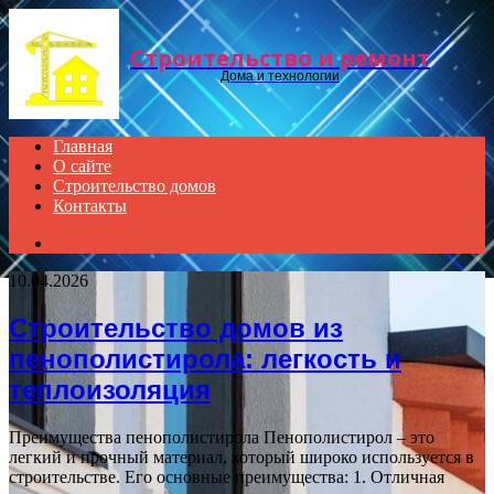
Menu
Строительство и ремонт
Дома и технологии
Главная
О сайте
Строительство домов
Контакты
Search
for
10.04.2026
Строительство домов из
пенополистирола: легкость и
теплоизоляция
Преимущества пенополистирола Пенополистирол – это
легкий и прочный материал, который широко используется в
строительстве. Его основные преимущества: 1. Отличная