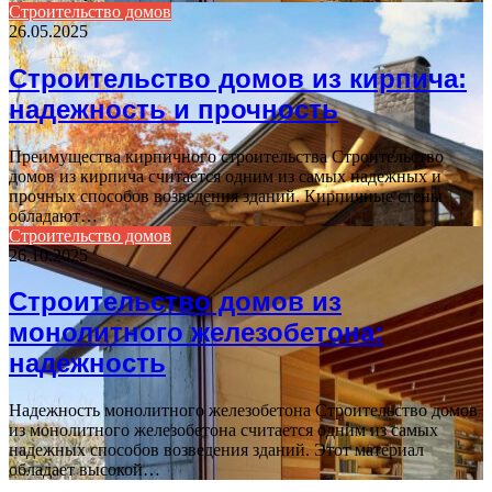
Строительство домов
26.05.2025
Строительство домов из кирпича:
надежность и прочность
Преимущества кирпичного строительства Строительство
домов из кирпича считается одним из самых надежных и
прочных способов возведения зданий. Кирпичные стены
обладают…
Строительство домов
26.10.2025
Строительство домов из
монолитного железобетона:
надежность
Надежность монолитного железобетона Строительство домов
из монолитного железобетона считается одним из самых
надежных способов возведения зданий. Этот материал
обладает высокой…