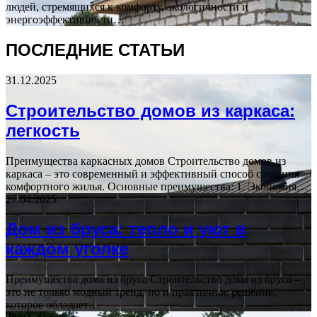
людей, стремящихся к комфорту, экологичности и
энергоэффективности…
ПОСЛЕДНИЕ СТАТЬИ
31.12.2025
Строительство домов из каркаса:
легкость
Преимущества каркасных домов Строительство домов из
каркаса – это современный и эффективный способ создания
комфортного жилья. Основные преимущества: 1. Экономия…
27.04.2025
Дом из бруса: тепло и уют в
каждом уголке
Преимущества дома из бруса Строительство дома из бруса –
это не только модный тренд, но и практичное решение,
которое обладает…