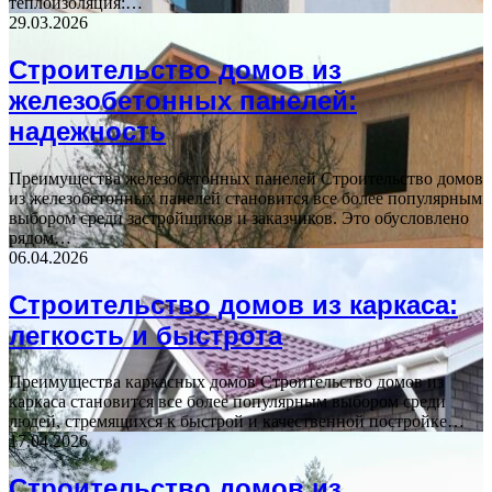
теплоизоляция:…
29.03.2026
Строительство домов из
железобетонных панелей:
надежность
Преимущества железобетонных панелей Строительство домов
из железобетонных панелей становится все более популярным
выбором среди застройщиков и заказчиков. Это обусловлено
рядом…
06.04.2026
Строительство домов из каркаса:
легкость и быстрота
Преимущества каркасных домов Строительство домов из
каркаса становится все более популярным выбором среди
людей, стремящихся к быстрой и качественной постройке…
17.04.2026
Строительство домов из