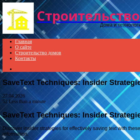
Строительство
Дома и технолог
Главная
О сайте
Строительство домов
Контакты
Search
for
SaveText Techniques: Insider Strategi
27.04.2026
52
Less than a minute
SaveText Techniques: Insider Strategi
Discover insider strategies for effectively saving text with th
information.