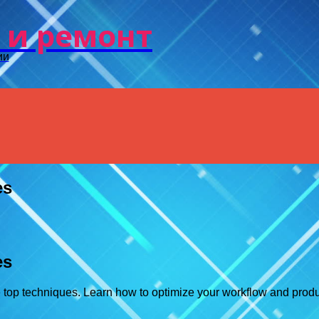
Menu
 и ремонт
ии
es
es
ese top techniques. Learn how to optimize your workflow and prod