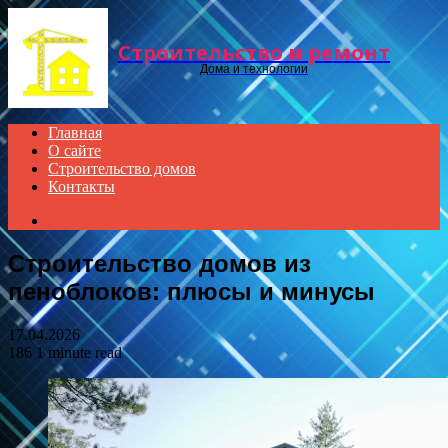
Menu
Строительство и ремонт
Дома и технологии
Главная
О сайте
Строительство домов
Контакты
Search
for
Строительство домов из
пеноблоков: плюсы и минусы
17.04.2026
186
1 minute read