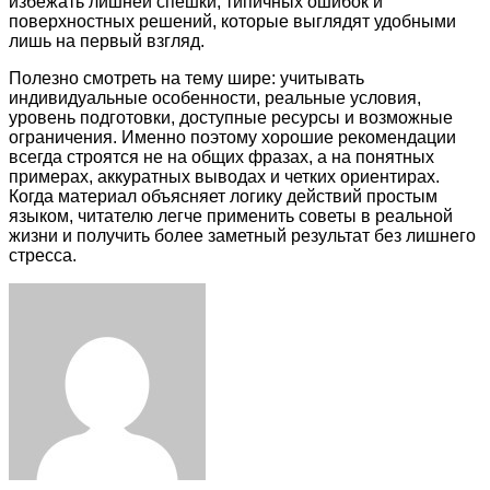
избежать лишней спешки, типичных ошибок и
поверхностных решений, которые выглядят удобными
лишь на первый взгляд.
Полезно смотреть на тему шире: учитывать
индивидуальные особенности, реальные условия,
уровень подготовки, доступные ресурсы и возможные
ограничения. Именно поэтому хорошие рекомендации
всегда строятся не на общих фразах, а на понятных
примерах, аккуратных выводах и четких ориентирах.
Когда материал объясняет логику действий простым
языком, читателю легче применить советы в реальной
жизни и получить более заметный результат без лишнего
стресса.
Facebook
Twitter
LinkedIn
Tumblr
Pinterest
Reddit
VKontakte
Odnoklassniki
Skype
WhatsApp
Telegram
Viber
Share
Print
via
Email