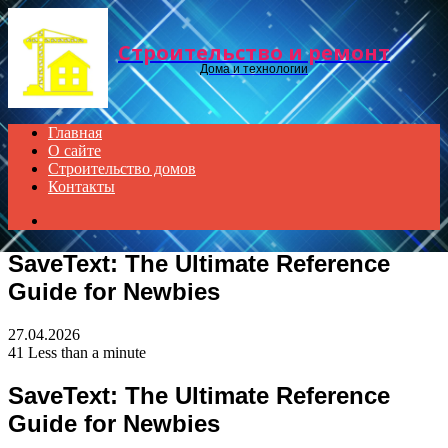
Menu
Строительство и ремонт
Дома и технологии
Главная
О сайте
Строительство домов
Контакты
Search
for
SaveText: The Ultimate Reference
Guide for Newbies
27.04.2026
41
Less than a minute
SaveText: The Ultimate Reference
Guide for Newbies