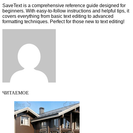
SaveText is a comprehensive reference guide designed for
beginners. With easy-to-follow instructions and helpful tips, it
covers everything from basic text editing to advanced
formatting techniques. Perfect for those new to text editing!
Facebook
Twitter
LinkedIn
Tumblr
Pinterest
Reddit
VKontakte
Odnoklassniki
Skype
WhatsApp
Telegram
Viber
Share
Print
via
Email
ЧИТАЕМОЕ