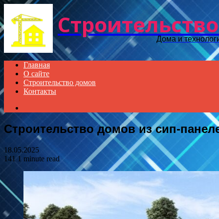
Строительство
Дома и технолог
Главная
О сайте
Строительство домов
Контакты
Search
for
Строительство домов из сип-панел
18.05.2025
141
1 minute read