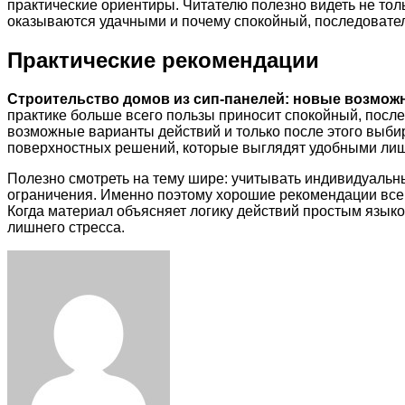
практические ориентиры. Читателю полезно видеть не тол
оказываются удачными и почему спокойный, последовател
Практические рекомендации
Строительство домов из сип-панелей: новые возмож
практике больше всего пользы приносит спокойный, после
возможные варианты действий и только после этого выби
поверхностных решений, которые выглядят удобными лиш
Полезно смотреть на тему шире: учитывать индивидуальн
ограничения. Именно поэтому хорошие рекомендации всегд
Когда материал объясняет логику действий простым языко
лишнего стресса.
Facebook
Twitter
LinkedIn
Tumblr
Pinterest
Reddit
VKontakte
Odnoklassniki
Skype
WhatsApp
Telegram
Viber
Share
Print
via
Email