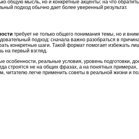
ько общую мысль, но и конкретные акценты: на что обратит
ьный подход обычно дает более уверенный результат.
ности
требует не только общего понимания темы, но и вним
довательный подход: сначала важно разобраться в причина
рать конкретные шаги. Такой формат помогает избежать ли
ь на первый взгляд.
ые особенности, реальные условия, уровень подготовки, д
а строятся не на общих фразах, а на понятных примерах, 
м, читателю легче применить советы в реальной жизни и по